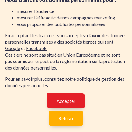
Nous traitons vos données personnelles pour :
mesurer l'audience
Kubernetes
mesurer l'efficacité de nos campagnes marketing
vous proposer des publicités personnalisées
Formation Kubernetes : Initiation
En acceptant les traceurs, vous acceptez d'avoir des données
personnelles transmises à des sociétés tierces qui sont
3 jour(s)
Google
et
Facebook
.
Ces tiers ne sont pas situé en Union Européenne et ne sont
pas soumis au respect de la réglementation sur la protection
des données personnelles.
Formation Kubernetes :
Approfondissement
Pour en savoir plus, consultez notre
politique de gestion des
données personnelles
.
2 jour(s)
Accepter
Formation Kubernetes : Initiation +
Contacter Dawan
Approfondissement
Refuser
5 jour(s)