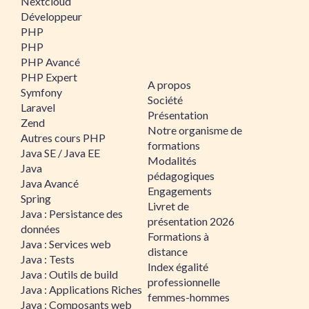
Nextcloud
Développeur
PHP
PHP
PHP Avancé
PHP Expert
A propos
Symfony
Société
Laravel
Présentation
Zend
Notre organisme de
Autres cours PHP
formations
Java SE / Java EE
Modalités
Java
pédagogiques
Java Avancé
Engagements
Spring
Livret de
Java : Persistance des
présentation 2026
données
Formations à
Java : Services web
distance
Java : Tests
Index égalité
Java : Outils de build
professionnelle
Java : Applications Riches
femmes-hommes
Java : Composants web