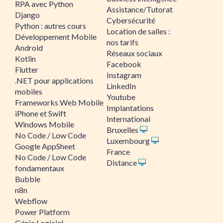
RPA avec Python
Assistance/Tutorat
Django
Cybersécurité
Python : autres cours
Location de salles :
Développement Mobile
nos tarifs
Android
Réseaux sociaux
Kotlin
Facebook
Flutter
Instagram
.NET pour applications
LinkedIn
mobiles
Youtube
Frameworks Web Mobile
Implantations
iPhone et Swift
International
Windows Mobile
Bruxelles
No Code / Low Code
Luxembourg
Google AppSheet
France
No Code / Low Code
Distance
fondamentaux
Bubble
n8n
Webflow
Power Platform
Génie Logiciel