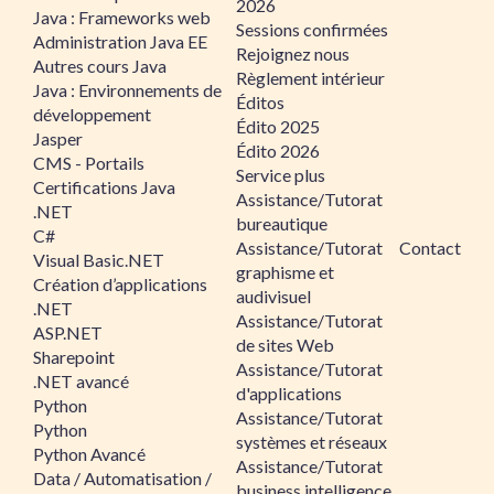
2026
Java : Frameworks web
Sessions confirmées
Administration Java EE
Rejoignez nous
Autres cours Java
Règlement intérieur
Java : Environnements de
Éditos
développement
Édito 2025
Jasper
Édito 2026
CMS - Portails
Service plus
Certifications Java
Assistance/Tutorat
.NET
bureautique
C#
Assistance/Tutorat
Contact
Visual Basic.NET
graphisme et
Création d’applications
audivisuel
.NET
Assistance/Tutorat
ASP.NET
de sites Web
Sharepoint
Assistance/Tutorat
.NET avancé
d'applications
Python
Assistance/Tutorat
Python
systèmes et réseaux
Python Avancé
Assistance/Tutorat
Data / Automatisation /
business intelligence