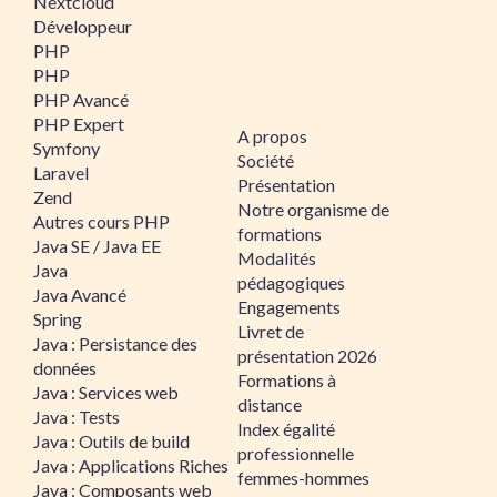
Nextcloud
Développeur
PHP
PHP
PHP Avancé
PHP Expert
A propos
Symfony
Société
Laravel
Présentation
Zend
Notre organisme de
Autres cours PHP
formations
Java SE / Java EE
Modalités
Java
pédagogiques
Java Avancé
Engagements
Spring
Livret de
Java : Persistance des
présentation 2026
données
Formations à
Java : Services web
distance
Java : Tests
Index égalité
Java : Outils de build
professionnelle
Java : Applications Riches
femmes-hommes
Java : Composants web