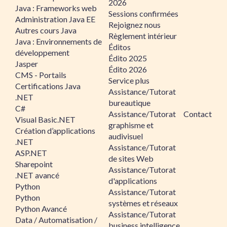
2026
Java : Frameworks web
Sessions confirmées
Administration Java EE
Rejoignez nous
Autres cours Java
Règlement intérieur
Java : Environnements de
Éditos
développement
Édito 2025
Jasper
Édito 2026
CMS - Portails
Service plus
Certifications Java
Assistance/Tutorat
.NET
bureautique
C#
Assistance/Tutorat
Contact
Visual Basic.NET
graphisme et
Création d’applications
audivisuel
.NET
Assistance/Tutorat
ASP.NET
de sites Web
Sharepoint
Assistance/Tutorat
.NET avancé
d'applications
Python
Assistance/Tutorat
Python
systèmes et réseaux
Python Avancé
Assistance/Tutorat
Data / Automatisation /
business intelligence