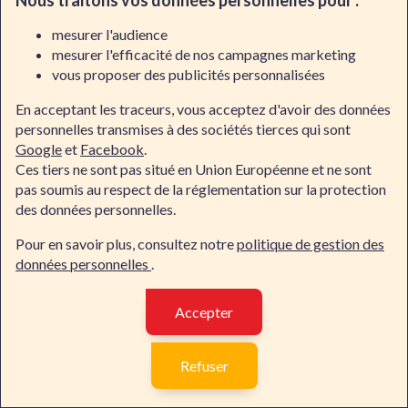
Nous traitons vos données personnelles pour :
pour accroître vos compétences professionnelles dans
ces domaines cruciaux :
mesurer l'audience
mesurer l'efficacité de nos campagnes marketing
Formateurs experts
: Chez Dawan, les
formateurs sur
vous proposer des publicités personnalisées
l'Usine Logicielle, l'intégration continue, et des outils
tels que Git/GitLabCI
spécialisés dans ces domaines
En acceptant les traceurs, vous acceptez d'avoir des données
apportent non seulement une connaissance théorique
personnelles transmises à des sociétés tierces qui sont
approfondie mais aussi une riche expérience pratique. Ils
Google
et
Facebook
.
utilisent des exemples concrets et des scénarios réels
Ces tiers ne sont pas situé en Union Européenne et ne sont
tirés de leur propre expérience professionnelle pour
pas soumis au respect de la réglementation sur la protection
enrichir l'enseignement, offrant ainsi une perspective
des données personnelles.
pratique qui est essentielle pour comprendre et appliquer
efficacement ces technologies.
Pour en savoir plus, consultez notre
politique de gestion des
données personnelles
.
Approche pratique
: Les
formations sur l'Usine
Logicielle, l'intégration continue, et des outils tels
Accepter
que Git/GitLabCI
proposées par Dawan se distinguent
par leur forte composante pratique. Les
formations sur
Contacter Dawan
l'Usine Logicielle, l'intégration continue, et des outils
Refuser
tels que Git/GitLabCI
incluent de nombreux exercices,
ateliers pratiques et projets qui permettent aux