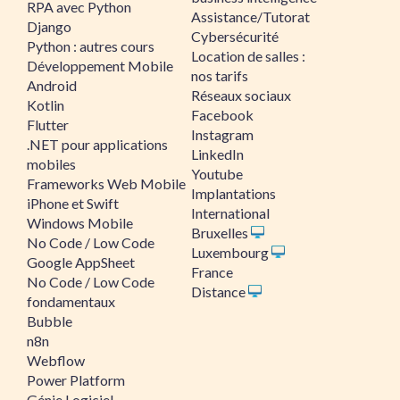
RPA avec Python
Assistance/Tutorat
Django
Cybersécurité
Python : autres cours
Location de salles :
Développement Mobile
nos tarifs
Android
Réseaux sociaux
Kotlin
Facebook
Flutter
Instagram
.NET pour applications
LinkedIn
mobiles
Youtube
Frameworks Web Mobile
Implantations
iPhone et Swift
International
Windows Mobile
Bruxelles
No Code / Low Code
Luxembourg
Google AppSheet
France
No Code / Low Code
Distance
fondamentaux
Bubble
n8n
Webflow
Power Platform
Génie Logiciel