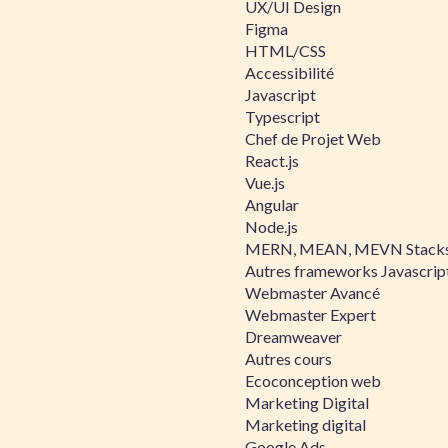
UX/UI Design
Figma
HTML/CSS
Accessibilité
Javascript
Typescript
Chef de Projet Web
React.js
Vue.js
Angular
Node.js
MERN, MEAN, MEVN Stack
Autres frameworks Javascrip
Webmaster Avancé
Webmaster Expert
Dreamweaver
Autres cours
Ecoconception web
Marketing Digital
Marketing digital
Google Ads