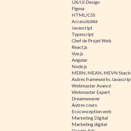
UX/UI Design
Figma
HTML/CSS
Accessibilité
Javascript
Typescript
Chef de Projet Web
React.js
Vue.js
Angular
Node.js
MERN, MEAN, MEVN Stack
Autres frameworks Javascrip
Webmaster Avancé
Webmaster Expert
Dreamweaver
Autres cours
Ecoconception web
Marketing Digital
Marketing digital
Google Ads