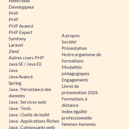
Nextcloud
Développeur
PHP
PHP
PHP Avancé
PHP Expert
A propos
Symfony
Société
Laravel
Présentation
Zend
Notre organisme de
Autres cours PHP
formations
Java SE / Java EE
Modalités
Java
pédagogiques
Java Avancé
Engagements
Spring
Livret de
Java : Persistance des
présentation 2026
données
Formations à
Java : Services web
distance
Java : Tests
Index égalité
Java : Outils de build
professionnelle
Java : Applications Riches
femmes-hommes
Java : Composants web