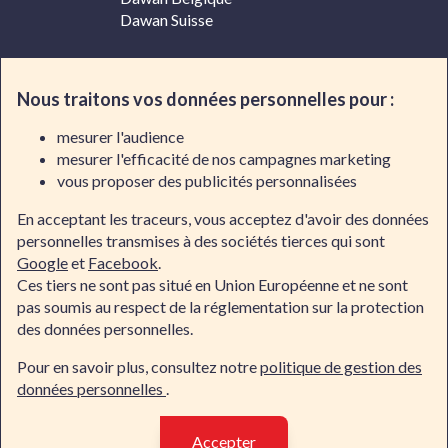
Dawan Suisse
Contacter Dawan
Nous traitons vos données personnelles pour :
Par téléphone
mesurer l'audience
mesurer l'efficacité de nos campagnes marketing
02/318.50.01
vous proposer des publicités personnalisées
En acceptant les traceurs, vous acceptez d'avoir des données
Par e-mail
personnelles transmises à des sociétés tierces qui sont
Google
et
Facebook
.
Ces tiers ne sont pas situé en Union Européenne et ne sont
Demande d'informations
pas soumis au respect de la réglementation sur la protection
des données personnelles.
Suivre le quotidien de nos centres
Pour en savoir plus, consultez notre
politique de gestion des
données personnelles
.
Accepter