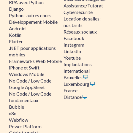
RPA avec Python
Assistance/Tutorat
Django
Cybersécurité
Python : autres cours
Location de salles :
Développement Mobile
nos tarifs
Android
Réseaux sociaux
Kotlin
Facebook
Flutter
Instagram
.NET pour applications
LinkedIn
mobiles
Youtube
Frameworks Web Mobile
Implantations
iPhone et Swift
International
Windows Mobile
Bruxelles
No Code / Low Code
Luxembourg
Google AppSheet
France
No Code / Low Code
Distance
fondamentaux
Bubble
n8n
Webflow
Power Platform
Génie Logiciel