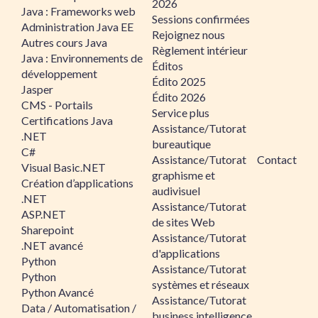
2026
Java : Frameworks web
Sessions confirmées
Administration Java EE
Rejoignez nous
Autres cours Java
Règlement intérieur
Java : Environnements de
Éditos
développement
Édito 2025
Jasper
Édito 2026
CMS - Portails
Service plus
Certifications Java
Assistance/Tutorat
.NET
bureautique
C#
Assistance/Tutorat
Contact
Visual Basic.NET
graphisme et
Création d’applications
audivisuel
.NET
Assistance/Tutorat
ASP.NET
de sites Web
Sharepoint
Assistance/Tutorat
.NET avancé
d'applications
Python
Assistance/Tutorat
Python
systèmes et réseaux
Python Avancé
Assistance/Tutorat
Data / Automatisation /
business intelligence