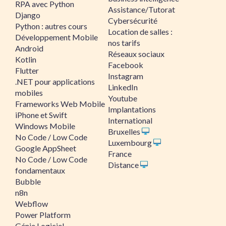
RPA avec Python
Assistance/Tutorat
Django
Cybersécurité
Python : autres cours
Location de salles :
Développement Mobile
nos tarifs
Android
Réseaux sociaux
Kotlin
Facebook
Flutter
Instagram
.NET pour applications
LinkedIn
mobiles
Youtube
Frameworks Web Mobile
Implantations
iPhone et Swift
International
Windows Mobile
Bruxelles
No Code / Low Code
Luxembourg
Google AppSheet
France
No Code / Low Code
Distance
fondamentaux
Bubble
n8n
Webflow
Power Platform
Génie Logiciel