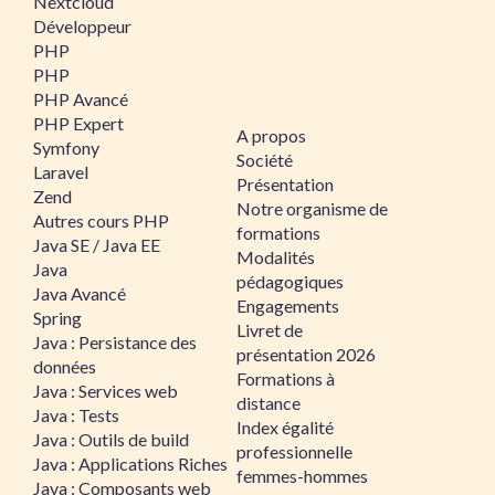
Nextcloud
Développeur
PHP
PHP
PHP Avancé
PHP Expert
A propos
Symfony
Société
Laravel
Présentation
Zend
Notre organisme de
Autres cours PHP
formations
Java SE / Java EE
Modalités
Java
pédagogiques
Java Avancé
Engagements
Spring
Livret de
Java : Persistance des
présentation 2026
données
Formations à
Java : Services web
distance
Java : Tests
Index égalité
Java : Outils de build
professionnelle
Java : Applications Riches
femmes-hommes
Java : Composants web