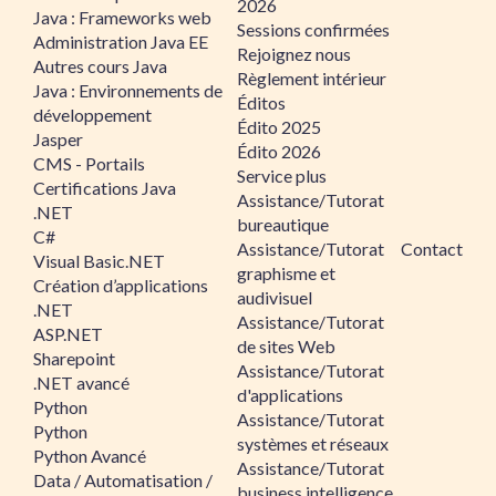
2026
Java : Frameworks web
Sessions confirmées
Administration Java EE
Rejoignez nous
Autres cours Java
Règlement intérieur
Java : Environnements de
Éditos
développement
Édito 2025
Jasper
Édito 2026
CMS - Portails
Service plus
Certifications Java
Assistance/Tutorat
.NET
bureautique
C#
Assistance/Tutorat
Contact
Visual Basic.NET
graphisme et
Création d’applications
audivisuel
.NET
Assistance/Tutorat
ASP.NET
de sites Web
Sharepoint
Assistance/Tutorat
.NET avancé
d'applications
Python
Assistance/Tutorat
Python
systèmes et réseaux
Python Avancé
Assistance/Tutorat
Data / Automatisation /
business intelligence