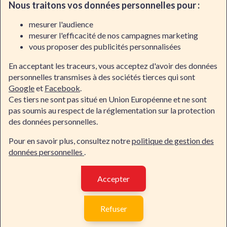
Nous traitons vos données personnelles pour :
Par téléphone
mesurer l'audience
mesurer l'efficacité de nos campagnes marketing
02/318.50.01
vous proposer des publicités personnalisées
En acceptant les traceurs, vous acceptez d'avoir des données
Par e-mail
personnelles transmises à des sociétés tierces qui sont
Google
et
Facebook
.
Ces tiers ne sont pas situé en Union Européenne et ne sont
Demande d'informations
pas soumis au respect de la réglementation sur la protection
des données personnelles.
Suivre le quotidien de nos centres
Pour en savoir plus, consultez notre
politique de gestion des
données personnelles
.
Accepter
Contacter Dawan
Formations à Distance
Formations à Bruxelles
Refuser
Formations à Luxembourg
© Copyright 2023 - DAWAN - Tous droits réservés