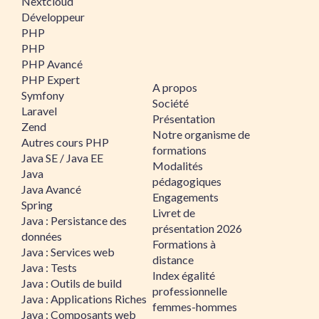
Nextcloud
Développeur
PHP
PHP
PHP Avancé
PHP Expert
A propos
Symfony
Société
Laravel
Présentation
Zend
Notre organisme de
Autres cours PHP
formations
Java SE / Java EE
Modalités
Java
pédagogiques
Java Avancé
Engagements
Spring
Livret de
Java : Persistance des
présentation 2026
données
Formations à
Java : Services web
distance
Java : Tests
Index égalité
Java : Outils de build
professionnelle
Java : Applications Riches
femmes-hommes
Java : Composants web