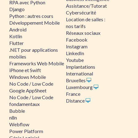
RPA avec Python
Assistance/Tutorat
Django
Cybersécurité
Python : autres cours
Location de salles :
Développement Mobile
nos tarifs
Android
Réseaux sociaux
Kotlin
Facebook
Flutter
Instagram
.NET pour applications
LinkedIn
mobiles
Youtube
Frameworks Web Mobile
Implantations
iPhone et Swift
International
Windows Mobile
Bruxelles
No Code / Low Code
Luxembourg
Google AppSheet
France
No Code / Low Code
Distance
fondamentaux
Bubble
n8n
Webflow
Power Platform
Génie Logiciel