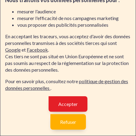
Nous traitons vos données personnelles pour :
Les formations incluent souvent des ateliers pratiques,
mesurer l'audience
des études de cas, et des simulations qui permettent aux
mesurer l'efficacité de nos campagnes marketing
stagiaires de mettre en pratique ce qu'ils apprennent en
vous proposer des publicités personnalisées
temps réel.
En acceptant les traceurs, vous acceptez d'avoir des données
Centre de formation agréé par Microsoft
: En tant que
personnelles transmises à des sociétés tierces qui sont
centre de formation agréé par Microsoft, Dawan garantit
Google
et
Facebook
.
que les cours suivis sont à jour avec les dernières
Ces tiers ne sont pas situé en Union Européenne et ne sont
technologies et méthodologies approuvées par
pas soumis au respect de la réglementation sur la protection
Microsoft. Ceci est particulièrement important pour les
des données personnelles.
systèmes comme Windows 10 et Windows 11 où la
technologie évolue rapidement.
Pour en savoir plus, consultez notre
politique de gestion des
données personnelles
.
Certifications reconnues
: Les formations Windows de
Dawan sont souvent conçues pour préparer les stagiaires
aux certifications officielles Microsoft. Obtenir une
Accepter
certification peut significativement améliorer votre
crédibilité professionnelle et vos perspectives de
Contacter Dawan
carrière.
Refuser
Support post-formation
: Dawan offre un support