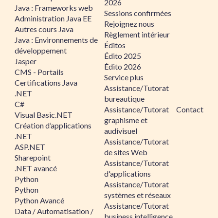
2026
Java : Frameworks web
Sessions confirmées
Administration Java EE
Rejoignez nous
Autres cours Java
Règlement intérieur
Java : Environnements de
Éditos
développement
Édito 2025
Jasper
Édito 2026
CMS - Portails
Service plus
Certifications Java
Assistance/Tutorat
.NET
bureautique
C#
Assistance/Tutorat
Contact
Visual Basic.NET
graphisme et
Création d’applications
audivisuel
.NET
Assistance/Tutorat
ASP.NET
de sites Web
Sharepoint
Assistance/Tutorat
.NET avancé
d'applications
Python
Assistance/Tutorat
Python
systèmes et réseaux
Python Avancé
Assistance/Tutorat
Data / Automatisation /
business intelligence