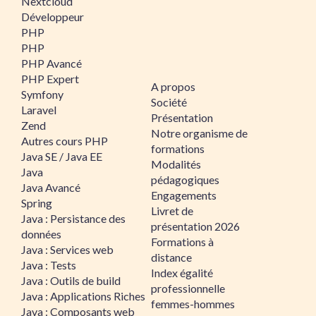
Nextcloud
Développeur
PHP
PHP
PHP Avancé
PHP Expert
A propos
Symfony
Société
Laravel
Présentation
Zend
Notre organisme de
Autres cours PHP
formations
Java SE / Java EE
Modalités
Java
pédagogiques
Java Avancé
Engagements
Spring
Livret de
Java : Persistance des
présentation 2026
données
Formations à
Java : Services web
distance
Java : Tests
Index égalité
Java : Outils de build
professionnelle
Java : Applications Riches
femmes-hommes
Java : Composants web