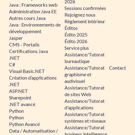
2026
Java : Frameworks web
Sessions confirmées
Administration Java EE
Rejoignez nous
Autres cours Java
Règlement intérieur
Java : Environnements de
Éditos
développement
Édito 2025
Jasper
Édito 2026
CMS - Portails
Service plus
Certifications Java
Assistance/Tutorat
.NET
bureautique
C#
Assistance/Tutorat
Contact
Visual Basic.NET
graphisme et
Création d’applications
audivisuel
.NET
Assistance/Tutorat
ASP.NET
de sites Web
Sharepoint
Assistance/Tutorat
.NET avancé
d'applications
Python
Assistance/Tutorat
Python
systèmes et réseaux
Python Avancé
Assistance/Tutorat
Data / Automatisation /
business intelligence