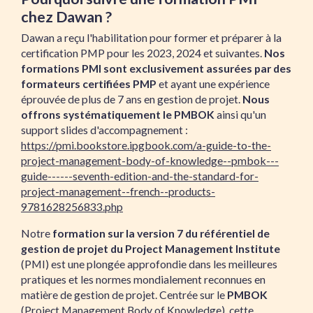
chez Dawan ?
Dawan a reçu l'habilitation pour former et préparer à la
certification PMP pour les 2023, 2024 et suivantes.
Nos
formations PMI sont exclusivement assurées par des
formateurs certifiées PMP
et ayant une expérience
éprouvée de plus de 7 ans en gestion de projet.
Nous
offrons systématiquement le PMBOK
ainsi qu'un
support slides d'accompagnement :
https://pmi.bookstore.ipgbook.com/a-guide-to-the-
project-management-body-of-knowledge--pmbok---
guide------seventh-edition-and-the-standard-for-
project-management--french--products-
9781628256833.php
Notre
formation sur la version 7 du référentiel de
gestion de projet du Project Management Institute
(PMI) est une plongée approfondie dans les meilleures
pratiques et les normes mondialement reconnues en
matière de gestion de projet. Centrée sur le
PMBOK
(Project Management Body of Knowledge), cette