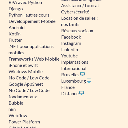
RPA avec Python
Assistance/Tutorat
Django
Cybersécurité
Python : autres cours
Location de salles :
Développement Mobile
nos tarifs
Android
Réseaux sociaux
Kotlin
Facebook
Flutter
Instagram
.NET pour applications
LinkedIn
mobiles
Youtube
Frameworks Web Mobile
Implantations
iPhone et Swift
International
Windows Mobile
Bruxelles
No Code / Low Code
Luxembourg
Google AppSheet
France
No Code / Low Code
Distance
fondamentaux
Bubble
n8n
Webflow
Power Platform
Génie Logiciel