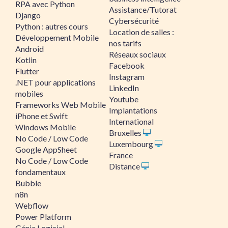
RPA avec Python
Assistance/Tutorat
Django
Cybersécurité
Python : autres cours
Location de salles :
Développement Mobile
nos tarifs
Android
Réseaux sociaux
Kotlin
Facebook
Flutter
Instagram
.NET pour applications
LinkedIn
mobiles
Youtube
Frameworks Web Mobile
Implantations
iPhone et Swift
International
Windows Mobile
Bruxelles
No Code / Low Code
Luxembourg
Google AppSheet
France
No Code / Low Code
Distance
fondamentaux
Bubble
n8n
Webflow
Power Platform
Génie Logiciel