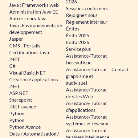
2026
Java : Frameworks web
Sessions confirmées
Administration Java EE
Rejoignez nous
Autres cours Java
Règlement intérieur
Java : Environnements de
Éditos
développement
Édito 2025
Jasper
Édito 2026
CMS - Portails
Service plus
Certifications Java
Assistance/Tutorat
.NET
bureautique
C#
Assistance/Tutorat
Contact
Visual Basic.NET
graphisme et
Création d’applications
audivisuel
.NET
Assistance/Tutorat
ASP.NET
de sites Web
Sharepoint
Assistance/Tutorat
.NET avancé
d'applications
Python
Assistance/Tutorat
Python
systèmes et réseaux
Python Avancé
Assistance/Tutorat
Data / Automatisation /
business intelligence