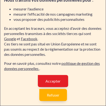
Nous traitons vos données personnelles pour :
En somme, une
formation AWS
est essentielle pour les
professionnels de l'IT qui veulent développer des
mesurer l'audience
compétences pertinentes et recherchées dans le domaine
mesurer l'efficacité de nos campagnes marketing
du cloud computing. Elle offre la possibilité d'augmenter
vous proposer des publicités personnalisées
l'agilité de l'entreprise, de réduire les coûts, et d'innover
En acceptant les traceurs, vous acceptez d'avoir des données
plus rapidement.
personnelles transmises à des sociétés tierces qui sont
Pourquoi suivre une formation AWS
Google
et
Facebook
.
chez Dawan ?
Ces tiers ne sont pas situé en Union Européenne et ne sont
pas soumis au respect de la réglementation sur la protection
Suivre une
formation AWS
chez Dawan présente de
des données personnelles.
nombreux avantages pour les professionnels cherchant à
maîtriser les services du leader mondial du cloud
Pour en savoir plus, consultez notre
politique de gestion des
computing :
données personnelles
.
Formateurs experts
: Les
formateurs AWS
chez
Dawan sont des experts qualifiés dans le domaine de
Accepter
AWS, possédant non seulement une solide
Contacter Dawan
compréhension théorique mais aussi une expérience
Refuser
pratique extensive des technologies AWS. Leur expertise
permet d'apporter des explications claires sur des