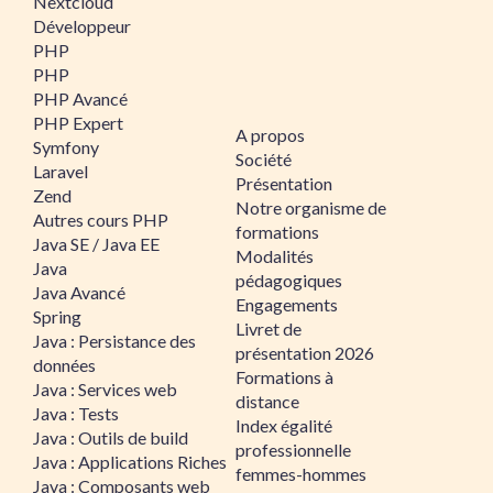
Nextcloud
Développeur
PHP
PHP
PHP Avancé
PHP Expert
A propos
Symfony
Société
Laravel
Présentation
Zend
Notre organisme de
Autres cours PHP
formations
Java SE / Java EE
Modalités
Java
pédagogiques
Java Avancé
Engagements
Spring
Livret de
Java : Persistance des
présentation 2026
données
Formations à
Java : Services web
distance
Java : Tests
Index égalité
Java : Outils de build
professionnelle
Java : Applications Riches
femmes-hommes
Java : Composants web