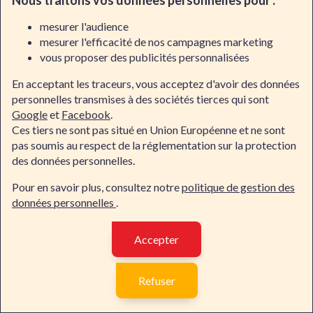
Nous traitons vos données personnelles pour :
mesurer l'audience
Liens importants
mesurer l'efficacité de nos campagnes marketing
vous proposer des publicités personnalisées
Notre organisme de formation
Modalités pédagogiques
En acceptant les traceurs, vous acceptez d'avoir des données
Engagements
personnelles transmises à des sociétés tierces qui sont
Recrutement
Google
et
Facebook
.
Conditions générales de vente
Ces tiers ne sont pas situé en Union Européenne et ne sont
Mentions légales
pas soumis au respect de la réglementation sur la protection
Dawan Belgique
des données personnelles.
Dawan Suisse
Pour en savoir plus, consultez notre
politique de gestion des
données personnelles
.
Contacter Dawan
Par téléphone
Accepter
Contacter Dawan
02/318.50.01
Refuser