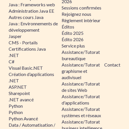
2026
Java : Frameworks web
Sessions confirmées
Administration Java EE
Rejoignez nous
Autres cours Java
Règlement intérieur
Java : Environnements de
Éditos
développement
Édito 2025
Jasper
Édito 2026
CMS - Portails
Service plus
Certifications Java
Assistance/Tutorat
.NET
bureautique
C#
Assistance/Tutorat
Contact
Visual Basic.NET
graphisme et
Création d’applications
audivisuel
.NET
Assistance/Tutorat
ASP.NET
de sites Web
Sharepoint
Assistance/Tutorat
.NET avancé
d'applications
Python
Assistance/Tutorat
Python
systèmes et réseaux
Python Avancé
Assistance/Tutorat
Data / Automatisation /
business intelligence