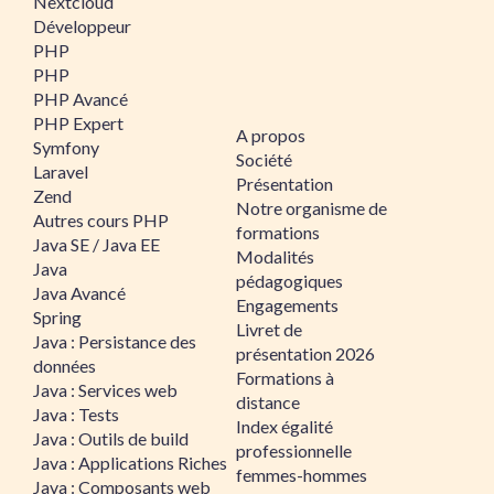
Nextcloud
Développeur
PHP
PHP
PHP Avancé
PHP Expert
A propos
Symfony
Société
Laravel
Présentation
Zend
Notre organisme de
Autres cours PHP
formations
Java SE / Java EE
Modalités
Java
pédagogiques
Java Avancé
Engagements
Spring
Livret de
Java : Persistance des
présentation 2026
données
Formations à
Java : Services web
distance
Java : Tests
Index égalité
Java : Outils de build
professionnelle
Java : Applications Riches
femmes-hommes
Java : Composants web