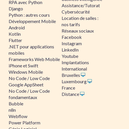
RPA avec Python
Assistance/Tutorat
Django
Cybersécurité
Python : autres cours
Location de salles :
Développement Mobile
nos tarifs
Android
Réseaux sociaux
Kotlin
Facebook
Flutter
Instagram
.NET pour applications
LinkedIn
mobiles
Youtube
Frameworks Web Mobile
Implantations
iPhone et Swift
International
Windows Mobile
Bruxelles
No Code / Low Code
Luxembourg
Google AppSheet
France
No Code / Low Code
Distance
fondamentaux
Bubble
n8n
Webflow
Power Platform
Génie Logiciel