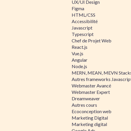
UX/UI Design
Figma
HTML/CSS
Accessibilité
Javascript
Typescript
Chef de Projet Web
React.js
Vue.js
Angular
Node.js
MERN, MEAN, MEVN Stack
Autres frameworks Javascrip
Webmaster Avancé
Webmaster Expert
Dreamweaver
Autres cours
Ecoconception web
Marketing Digital
Marketing digital
Google Ads