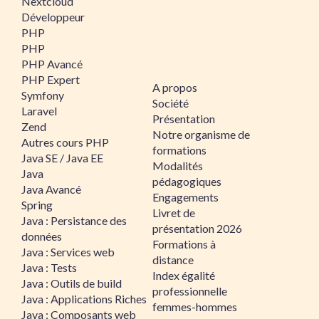
Nextcloud
Développeur
PHP
PHP
PHP Avancé
PHP Expert
A propos
Symfony
Société
Laravel
Présentation
Zend
Notre organisme de
Autres cours PHP
formations
Java SE / Java EE
Modalités
Java
pédagogiques
Java Avancé
Engagements
Spring
Livret de
Java : Persistance des
présentation 2026
données
Formations à
Java : Services web
distance
Java : Tests
Index égalité
Java : Outils de build
professionnelle
Java : Applications Riches
femmes-hommes
Java : Composants web