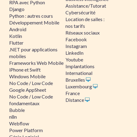
RPA avec Python
Assistance/Tutorat
Django
Cybersécurité
Python : autres cours
Location de salles :
Développement Mobile
nos tarifs
Android
Réseaux sociaux
Kotlin
Facebook
Flutter
Instagram
.NET pour applications
LinkedIn
mobiles
Youtube
Frameworks Web Mobile
Implantations
iPhone et Swift
International
Windows Mobile
Bruxelles
No Code / Low Code
Luxembourg
Google AppSheet
France
No Code / Low Code
Distance
fondamentaux
Bubble
n8n
Webflow
Power Platform
Génie Logiciel