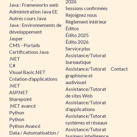
2026
Java : Frameworks web
Sessions confirmées
Administration Java EE
Rejoignez nous
Autres cours Java
Règlement intérieur
Java : Environnements de
Éditos
développement
Édito 2025
Jasper
Édito 2026
CMS - Portails
Service plus
Certifications Java
Assistance/Tutorat
.NET
bureautique
C#
Assistance/Tutorat
Contact
Visual Basic.NET
graphisme et
Création d’applications
audivisuel
.NET
Assistance/Tutorat
ASP.NET
de sites Web
Sharepoint
Assistance/Tutorat
.NET avancé
d'applications
Python
Assistance/Tutorat
Python
systèmes et réseaux
Python Avancé
Assistance/Tutorat
Data / Automatisation /
business intelligence