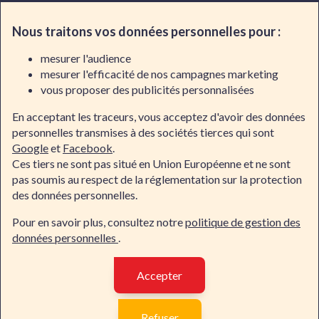
Contacter Dawan
Nous traitons vos données personnelles pour :
Par téléphone
mesurer l'audience
mesurer l'efficacité de nos campagnes marketing
02/318.50.01
vous proposer des publicités personnalisées
En acceptant les traceurs, vous acceptez d'avoir des données
Par e-mail
personnelles transmises à des sociétés tierces qui sont
Google
et
Facebook
.
Ces tiers ne sont pas situé en Union Européenne et ne sont
Demande d'informations
pas soumis au respect de la réglementation sur la protection
des données personnelles.
Suivre le quotidien de nos centres
Pour en savoir plus, consultez notre
politique de gestion des
données personnelles
.
Accepter
Contacter Dawan
Formations à Distance
Formations à Bruxelles
Refuser
Formations à Luxembourg