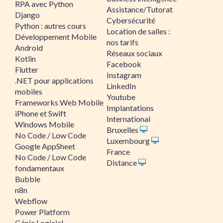
RPA avec Python
Assistance/Tutorat
Django
Cybersécurité
Python : autres cours
Location de salles :
Développement Mobile
nos tarifs
Android
Réseaux sociaux
Kotlin
Facebook
Flutter
Instagram
.NET pour applications
LinkedIn
mobiles
Youtube
Frameworks Web Mobile
Implantations
iPhone et Swift
International
Windows Mobile
Bruxelles
No Code / Low Code
Luxembourg
Google AppSheet
France
No Code / Low Code
Distance
fondamentaux
Bubble
n8n
Webflow
Power Platform
Génie Logiciel