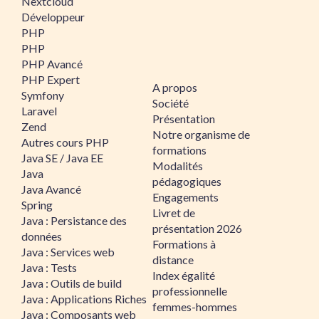
Nextcloud
Développeur
PHP
PHP
PHP Avancé
PHP Expert
A propos
Symfony
Société
Laravel
Présentation
Zend
Notre organisme de
Autres cours PHP
formations
Java SE / Java EE
Modalités
Java
pédagogiques
Java Avancé
Engagements
Spring
Livret de
Java : Persistance des
présentation 2026
données
Formations à
Java : Services web
distance
Java : Tests
Index égalité
Java : Outils de build
professionnelle
Java : Applications Riches
femmes-hommes
Java : Composants web