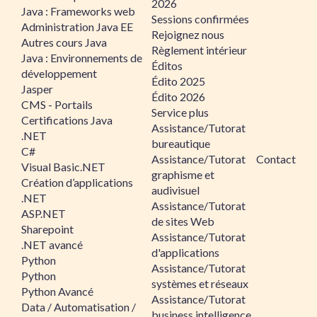
2026
Java : Frameworks web
Sessions confirmées
Administration Java EE
Rejoignez nous
Autres cours Java
Règlement intérieur
Java : Environnements de
Éditos
développement
Édito 2025
Jasper
Édito 2026
CMS - Portails
Service plus
Certifications Java
Assistance/Tutorat
.NET
bureautique
C#
Assistance/Tutorat
Contact
Visual Basic.NET
graphisme et
Création d’applications
audivisuel
.NET
Assistance/Tutorat
ASP.NET
de sites Web
Sharepoint
Assistance/Tutorat
.NET avancé
d'applications
Python
Assistance/Tutorat
Python
systèmes et réseaux
Python Avancé
Assistance/Tutorat
Data / Automatisation /
business intelligence