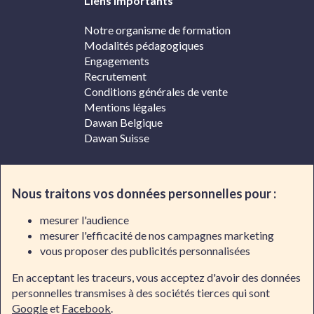
Liens importants
Notre organisme de formation
Modalités pédagogiques
Engagements
Recrutement
Conditions générales de vente
Mentions légales
Dawan Belgique
Dawan Suisse
Contacter Dawan
Nous traitons vos données personnelles pour :
Par téléphone
mesurer l'audience
mesurer l'efficacité de nos campagnes marketing
02/318.50.01
vous proposer des publicités personnalisées
En acceptant les traceurs, vous acceptez d'avoir des données
Par e-mail
personnelles transmises à des sociétés tierces qui sont
Google
et
Facebook
.