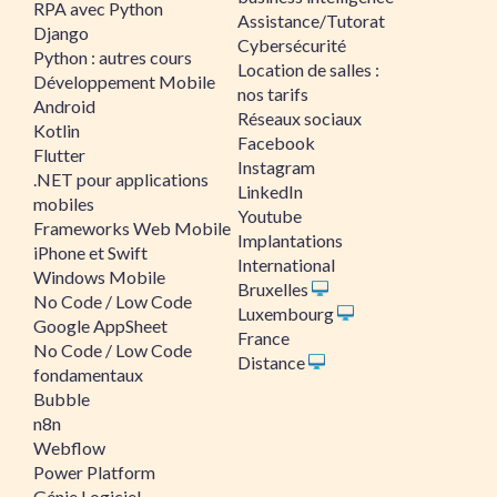
RPA avec Python
Assistance/Tutorat
Django
Cybersécurité
Python : autres cours
Location de salles :
Développement Mobile
nos tarifs
Android
Réseaux sociaux
Kotlin
Facebook
Flutter
Instagram
.NET pour applications
LinkedIn
mobiles
Youtube
Frameworks Web Mobile
Implantations
iPhone et Swift
International
Windows Mobile
Bruxelles
No Code / Low Code
Luxembourg
Google AppSheet
France
No Code / Low Code
Distance
fondamentaux
Bubble
n8n
Webflow
Power Platform
Génie Logiciel