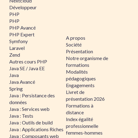
Nextcloud
Développeur
PHP
PHP
PHP Avancé
PHP Expert
A propos
Symfony
Société
Laravel
Présentation
Zend
Notre organisme de
Autres cours PHP
formations
Java SE / Java EE
Modalités
Java
pédagogiques
Java Avancé
Engagements
Spring
Livret de
Java : Persistance des
présentation 2026
données
Formations à
Java : Services web
distance
Java : Tests
Index égalité
Java : Outils de build
professionnelle
Java : Applications Riches
femmes-hommes
Java : Composants web