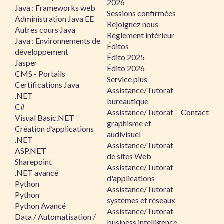
2026
Java : Frameworks web
Sessions confirmées
Administration Java EE
Rejoignez nous
Autres cours Java
Règlement intérieur
Java : Environnements de
Éditos
développement
Édito 2025
Jasper
Édito 2026
CMS - Portails
Service plus
Certifications Java
Assistance/Tutorat
.NET
bureautique
C#
Assistance/Tutorat
Contact
Visual Basic.NET
graphisme et
Création d’applications
audivisuel
.NET
Assistance/Tutorat
ASP.NET
de sites Web
Sharepoint
Assistance/Tutorat
.NET avancé
d'applications
Python
Assistance/Tutorat
Python
systèmes et réseaux
Python Avancé
Assistance/Tutorat
Data / Automatisation /
business intelligence